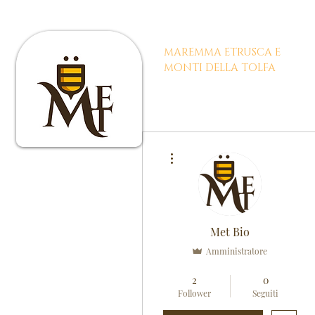
BIODISTRETTO
MAREMMA ETRUSCA E
|
MONTI DELLA TOLFA
Biodis
Altre azioni
Met Bio
Amministratore
Area riservata
+
4
2
0
Follower
Seguiti