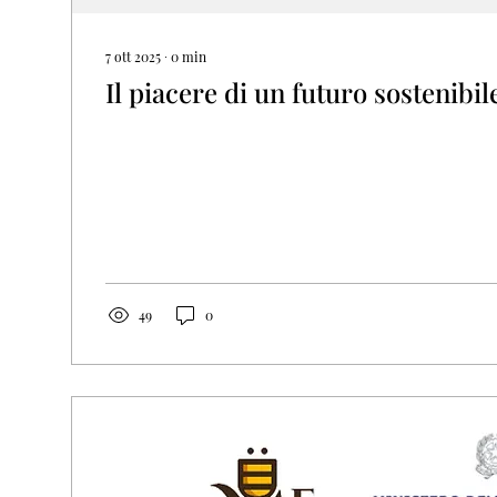
7 ott 2025
∙
0
min
Il piacere di un futuro sostenibil
49
0