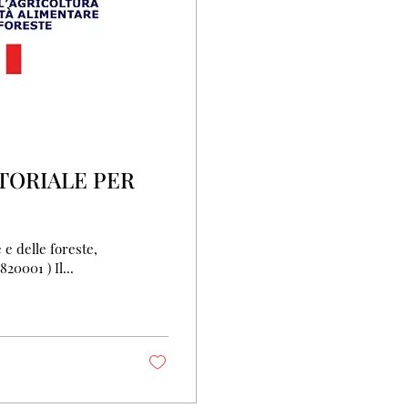
TORIALE PER
 e delle foreste,
20001 ) Il...