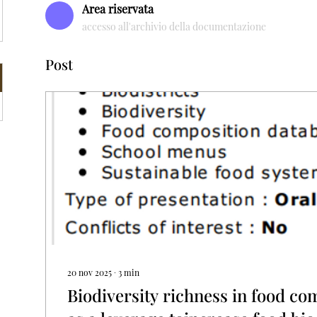
Area riservata
accesso all'archivio della documentazione
Post
20 nov 2025
∙
3
min
Biodiversity richness in food co