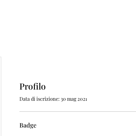
tretto
Progetti
News & Eventi
Blog
Reti e Parten
Profilo
Data di iscrizione: 30 mag 2021
Badge