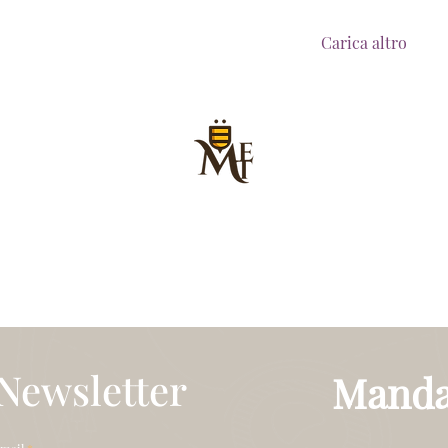
Carica altro
Sede Legale
:
Palazzo Buttaoni, Via Roma 30, Tolfa, 00059 (RM)
Sede Operativa
:
Via Antica 1, Tarquinia, 01016 (VT)
Codice Fiscale: 91081790585
a Newsletter
Manda