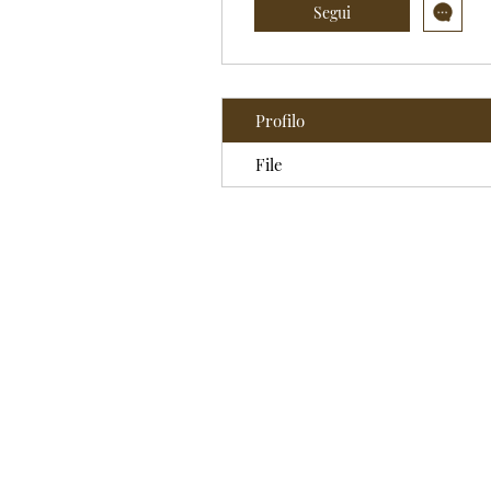
Segui
Profilo
File