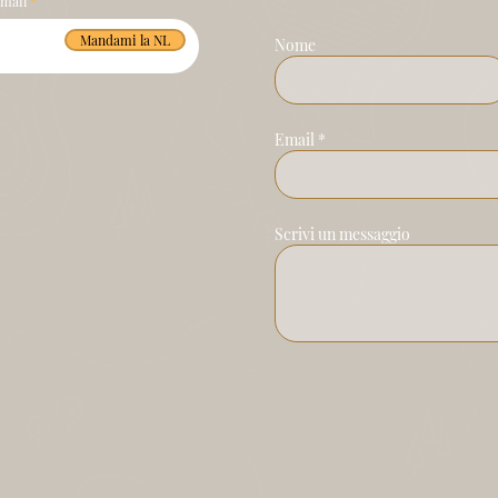
email
Mandami la NL
Nome
Email
Scrivi un messaggio