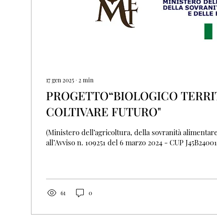
17 gen 2025
∙
2
min
PROGETTO“BIOLOGICO TERRI
COLTIVARE FUTURO"
(Ministero dell’agricoltura, della sovranità alimentare
all’Avviso n. 109251 del 6 marzo 2024 - CUP J45B240018
61
0