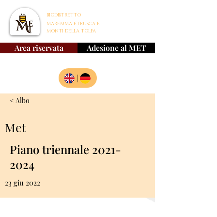
BIODISTRETTO
MAREMMA ETRUSCA E
MONTI DELLA TOLFA
Area riservata
Adesione al MET
|
< Albo
Met
Piano triennale
2021-
2024
23 giu 2022