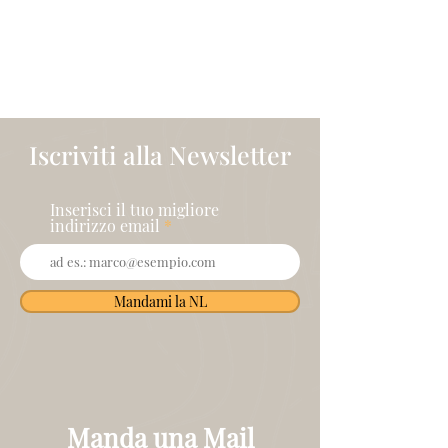
Sede Operativa
:
Via Antica 1, Tarquinia,
01016 (VT)
Codice Fiscale:
91081790585
Iscriviti alla Newsletter
Inserisci il tuo migliore
indirizzo email
Mandami la NL
Manda una Mail