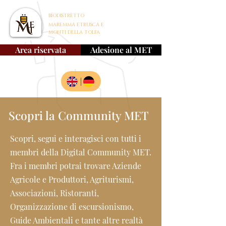
BIODISTRETTO
MAREMMA ETRUSCA E
MONTI DELLA TOLFA
Area riservata
Adesione al MET
|
Scopri la Community MET
Scopri, segui e interagisci con tutti i
membri della Digital Community MET.
Fra i membri potrai trovare Aziende
Agricole e Produttori, Agriturismi,
Associazioni, Ristoranti,
Organizzazione di escursionismo,
Guide Ambientali e tante altre realtà