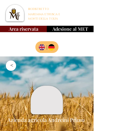
BIODISTRETTO
MAREMMA ETRUSCA E
MONTI DELLA TOLFA
Area riservata
Adesione al MET
|
>
Azienda agricola Andreini Primo