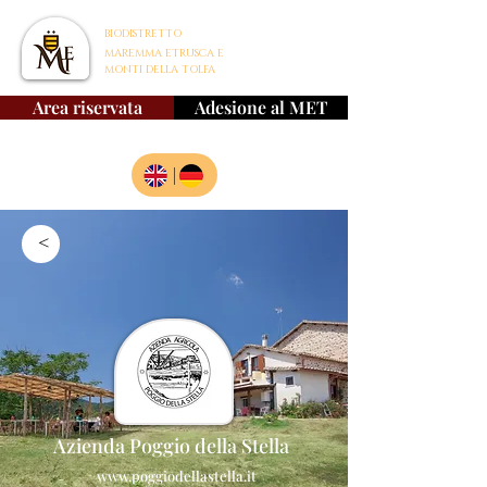
BIODISTRETTO
MAREMMA ETRUSCA E
MONTI DELLA TOLFA
Area riservata
Adesione al MET
|
>
Azienda Poggio della Stella
www.poggiodellastella.it