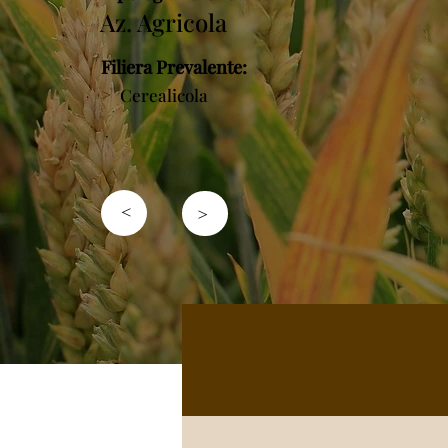
Az. Agricola
Filiera Prevalente:
>
Cerealicola
>
>