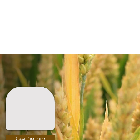
tretto
Progetti
News & Eventi
Blog
Reti e Parten
Cosa Facciamo