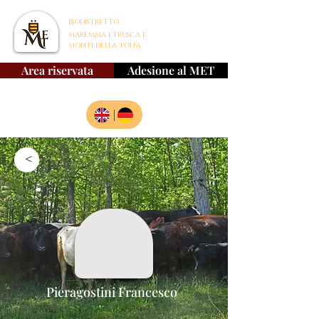
BIODISTRETTO
MAREMMA ETRUSCA E
MONTI DELLA TOLFA
Area riservata
Adesione al MET
|
>
Pieragostini Francesco