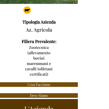
Tipologia Azienda
Az. Agricola
Filiera Prevalente:
Zootecnica
(allevamento
bovini
maremmani e
cavalli tolfetani
certificati)
Cosa Facciamo
Dove Siamo
L'Azienda
Contatti