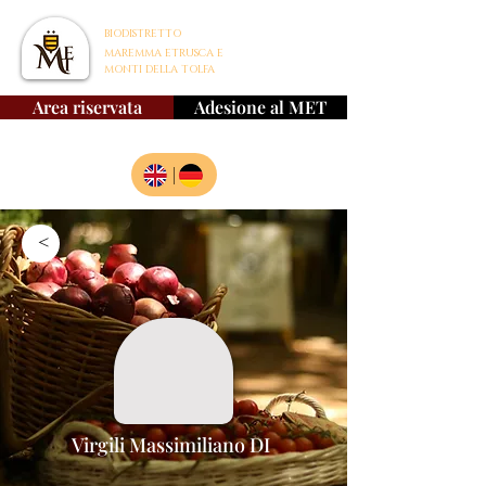
BIODISTRETTO
MAREMMA ETRUSCA E
MONTI DELLA TOLFA
Area riservata
Adesione al MET
|
>
Virgili Massimiliano DI