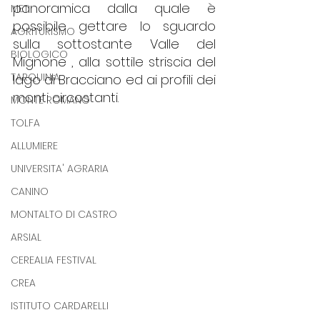
panoramica dalla quale è 
MET
possibile gettare lo sguardo 
AGRITURISMO
sulla sottostante Valle del 
BIOLOGICO
Mignone , alla sottile striscia del 
TARQUINIA
lago di Bracciano ed ai profili dei 
monti circostanti.
MONTE ROMANO
TOLFA
ALLUMIERE
UNIVERSITA' AGRARIA
CANINO
MONTALTO DI CASTRO
ARSIAL
CEREALIA FESTIVAL
CREA
ISTITUTO CARDARELLI