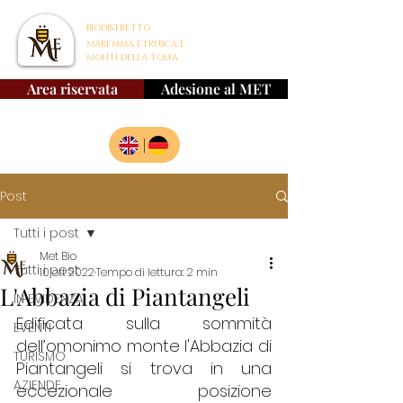
BIODISTRETTO
MAREMMA ETRUSCA E
MONTI DELLA TOLFA
Area riservata
Adesione al MET
|
Post
Tutti i post
Met Bio
Tutti i post
10 ott 2022
Tempo di lettura: 2 min
L'Abbazia di Piantangeli
IN EVIDENZA
Edificata sulla sommità 
EVENTI
dell’omonimo monte l'Abbazia di 
TURISMO
Piantangeli si trova in una 
AZIENDE
eccezionale posizione 