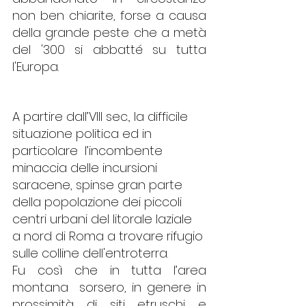
non ben chiarite, forse a causa 
della grande peste che a metà 
del '300 si abbatté su tutta 
l'Europa.
A partire dall’VIII sec., la difficile 
situazione politica ed in 
particolare  l’incombente 
minaccia delle incursioni 
saracene, spinse gran parte 
della popolazione dei piccoli 
centri urbani del litorale laziale 
a nord di Roma a trovare rifugio 
sulle colline dell'entroterra.
Fu così che in tutta l’area 
montana  sorsero, in genere in 
prossimità di siti etruschi e 