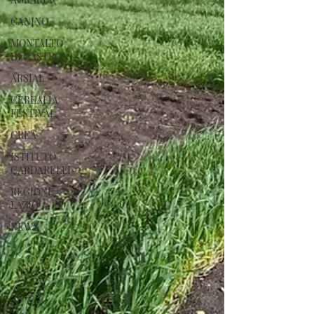
CANINO
MONTALTO
DI CASTRO
ARSIAL
CEREALIA
FESTIVAL
CREA
ISTITUTO
CARDARELLI
REGIONE
LAZIO
NEWS