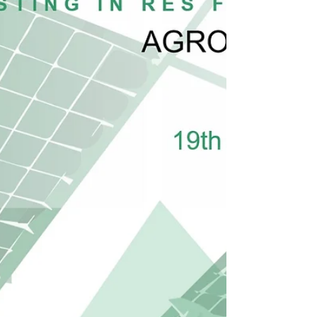
Da sabato 29 aprile a lunedì 1 maggio 2023 -Area
fieristica di Tarquinia Lido la Fiera di Tarquinia Ci
siamo, torna Mo.Me.M.A. ! La...