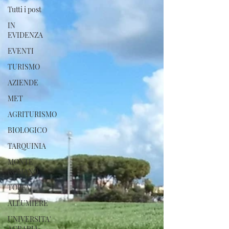
Tutti i post
IN
EVIDENZA
EVENTI
TURISMO
AZIENDE
MET
AGRITURISMO
BIOLOGICO
TARQUINIA
MONTE
ROMANO
TOLFA
ALLUMIERE
UNIVERSITA'
AGRARIA