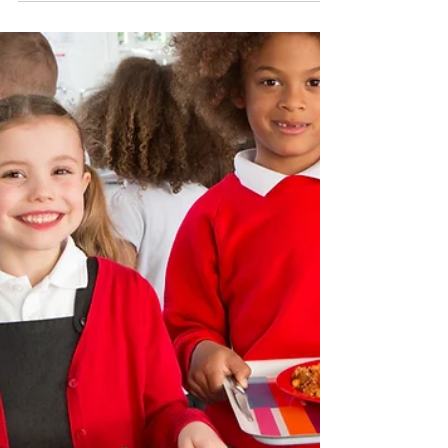
20 apr 2023
Tempo di lettura: 1 min
AgroRES, a Palazzo Merulana la
conferenza finale
Organizzata da ARSIAL nell'ambito del progetto
"AgroRES, Investing in Renewable Energies for
Agriculture" si è tenuta il 19 aprile a...