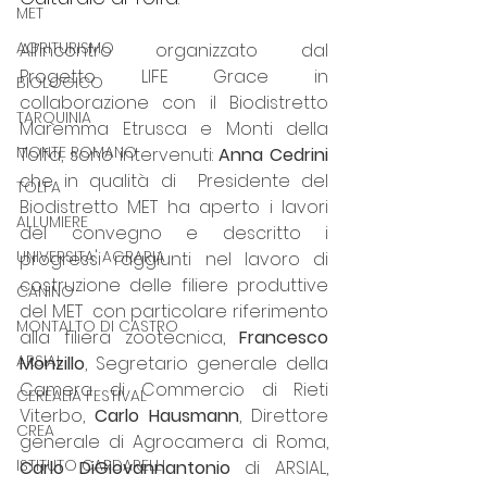
MET
AGRITURISMO
All’incontro organizzato dal 
Progetto LIFE Grace in 
BIOLOGICO
collaborazione con il Biodistretto 
TARQUINIA
Maremma Etrusca e Monti della 
MONTE ROMANO
Tolfa, sono intervenuti: 
Anna Cedrini
che in qualità di
 Presidente del  
TOLFA
Biodistretto MET ha aperto i lavori 
ALLUMIERE
del convegno e descritto i 
UNIVERSITA' AGRARIA
progressi raggiunti nel lavoro di 
costruzione delle filiere produttive 
CANINO
del MET  con particolare riferimento 
MONTALTO DI CASTRO
alla filiera zootecnica, 
Francesco 
ARSIAL
Monzillo
, Segretario generale della 
Camera di Commercio di Rieti 
CEREALIA FESTIVAL
Viterbo, 
Carlo Hausmann
, Direttore 
CREA
generale di Agrocamera di Roma,  
ISTITUTO CARDARELLI
Carlo DiGiovannantonio
 di ARSIAL, 