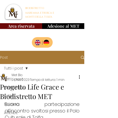
BIODISTRETTO
MAREMMA ETRUSCA E
MONTI DELLA TOLFA
Area riservata
Adesione al MET
|
Post
Tutti i post
Met Bio
Tutti i post
24 feb 2023
Tempo di lettura: 1 min
Progetto Life Grace e
IN EVIDENZA
Biodistretto MET
EVENTI
Buona partecipazione 
TURISMO
all'incontro svoltosi presso il Polo 
AZIENDE
Culturale di Tolfa
.