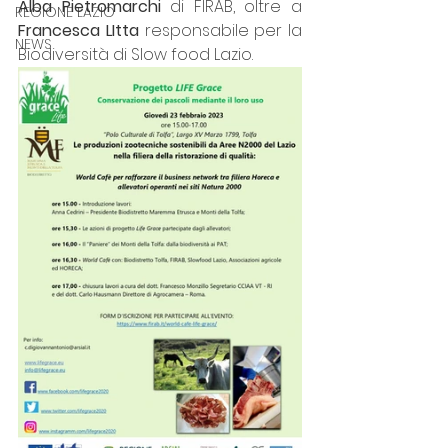
Alba Pietromarchi
 di FIRAB, oltre a 
REGIONE LAZIO
Francesca LItta
 responsabile per la 
NEWS
Biodiversità di Slow food Lazio.