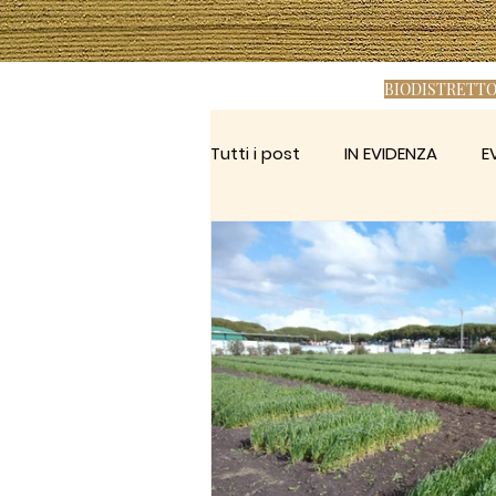
BIODISTRETTO
Tutti i post
IN EVIDENZA
E
BIOLOGICO
TARQUINIA
UNIVERSITA' AGRARIA
CAN
CEREALIA FESTIVAL
CREA