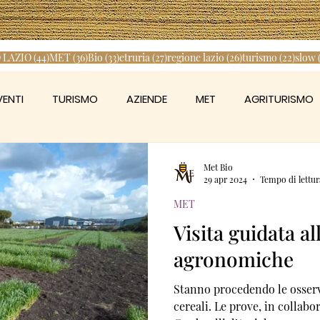
44 post
36 post
33 post
27 post
26 post
22 po
 LAZIO
(44)
MET
(36)
Bio
(33)
etruria
(27)
regione lazio
(26)
turismo
(22)
slow
VENTI
TURISMO
AZIENDE
MET
AGRITURISMO
MONTE ROMANO
TOLFA
ALLUMIERE
Met Bio
29 apr 2024
Tempo di lettur
MET
INO
MONTALTO DI CASTRO
ARSIAL
Visita guidata al
agronomiche
ISTITUTO CARDARELLI
REGIONE LAZIO
NEWS
Stanno procedendo le osserva
cereali. Le prove, in collabor