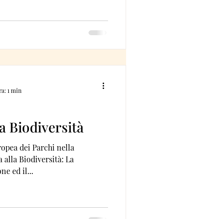
ra: 1 min
a Biodiversità
opea dei Parchi nella
alla Biodiversità: La
e ed il...