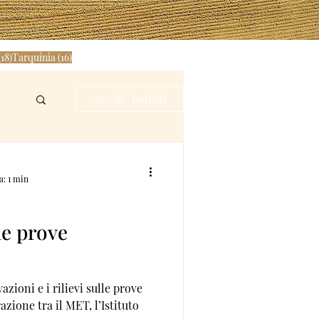
st
18 post
16 post
(18)
Tarquinia
(16)
Accedi / Iscriviti
a: 1 min
le prove
zioni e i rilievi sulle prove
azione tra il MET, l’Istituto