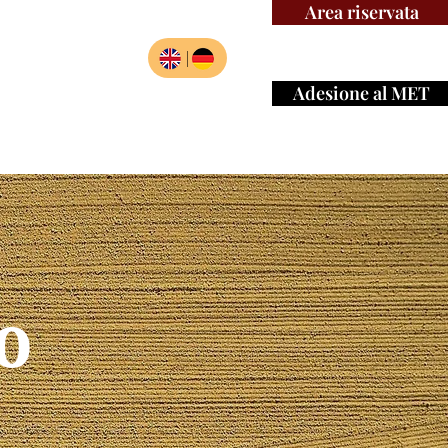
Area riservata
|
Adesione al MET
ariati
Risorse
o