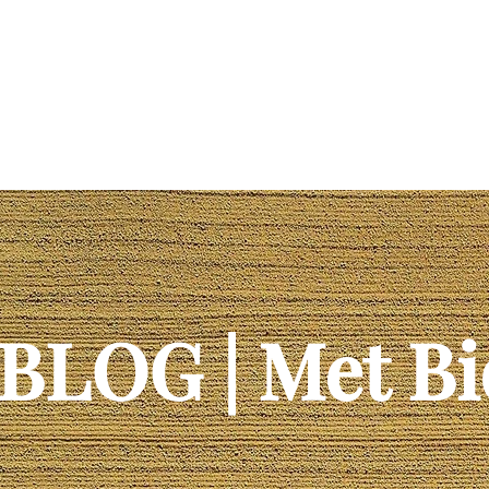
tretto
Progetti
News & Eventi
Blog
Reti e Parten
BLOG | Met Bi