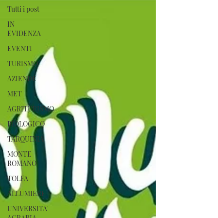
Tutti i post
IN
EVIDENZA
EVENTI
TURISMO
AZIENDE
MET
AGRITURISMO
BIOLOGICO
TARQUINIA
MONTE
ROMANO
TOLFA
ALLUMIERE
UNIVERSITA'
AGRARIA