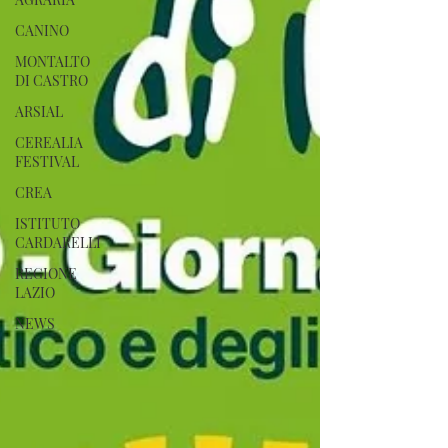
CANINO
MONTALTO
DI CASTRO
ARSIAL
CEREALIA
FESTIVAL
CREA
ISTITUTO
CARDARELLI
REGIONE
LAZIO
NEWS