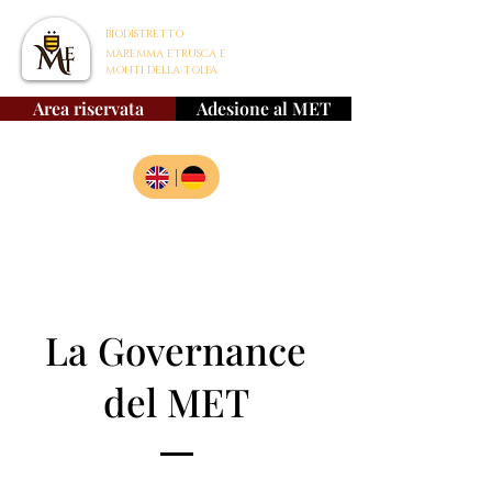
BIODISTRETTO
MAREMMA ETRUSCA E
MONTI DELLA TOLFA
Area riservata
Adesione al MET
|
La Governance
del MET